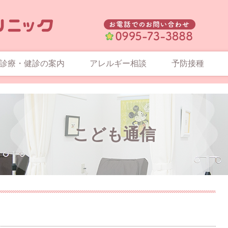
診療・健診の案内
アレルギー相談
予防接種
こども通信