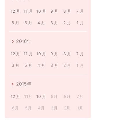
12 月
11 月
10 月
9 月
8 月
7 月
6 月
5 月
4 月
3 月
2 月
1 月
2016年
12 月
11 月
10 月
9 月
8 月
7 月
6 月
5 月
4 月
3 月
2 月
1 月
2015年
12 月
11月
10 月
9月
8月
7月
6月
5月
4月
3月
2月
1月