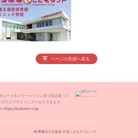
ページの先頭へ戻る
QRコードをスマートフォン等で読み取って、
このウェブサイトにアクセスできます。
https://kodomo-cl.jp
© 医療法人立名会 立花こどもクリニック.