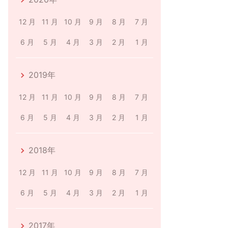
12 月
11 月
10 月
9 月
8 月
7 月
6 月
5 月
4 月
3 月
2 月
1 月
2019年
12 月
11 月
10 月
9 月
8 月
7 月
6 月
5 月
4 月
3 月
2 月
1 月
2018年
12 月
11 月
10 月
9 月
8 月
7 月
6 月
5 月
4 月
3 月
2 月
1 月
2017年