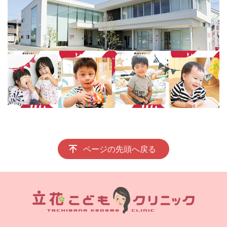
ページの先頭へ戻る