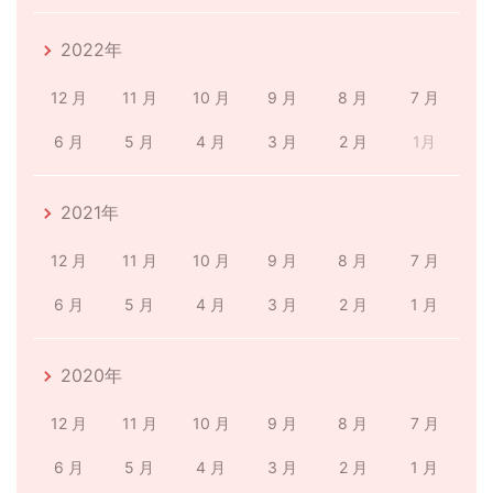
2022年
12 月
11 月
10 月
9 月
8 月
7 月
6 月
5 月
4 月
3 月
2 月
1月
2021年
12 月
11 月
10 月
9 月
8 月
7 月
6 月
5 月
4 月
3 月
2 月
1 月
2020年
12 月
11 月
10 月
9 月
8 月
7 月
6 月
5 月
4 月
3 月
2 月
1 月