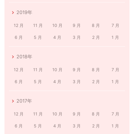
2019年
12 月
11 月
10 月
9 月
8 月
7 月
6 月
5 月
4 月
3 月
2 月
1 月
2018年
12 月
11 月
10 月
9 月
8 月
7 月
6 月
5 月
4 月
3 月
2 月
1 月
2017年
12 月
11 月
10 月
9 月
8 月
7 月
6 月
5 月
4 月
3 月
2 月
1 月