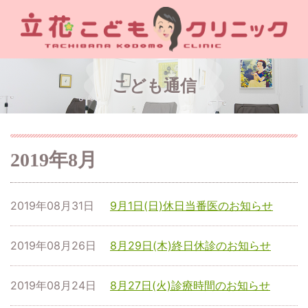
こども通信
2019年8月
2019年08月31日
9月1日(日)休日当番医のお知らせ
2019年08月26日
8月29日(木)終日休診のお知らせ
2019年08月24日
8月27日(火)診療時間のお知らせ