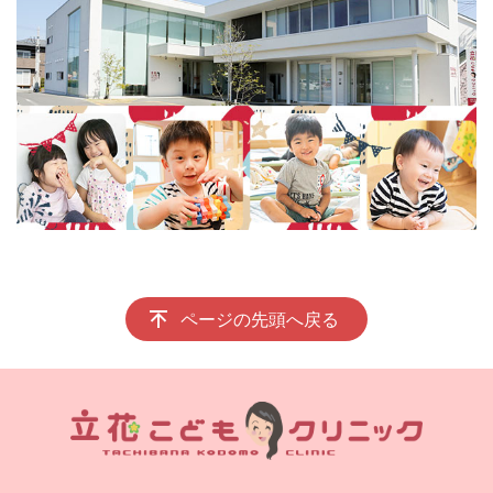
ページの先頭へ戻る