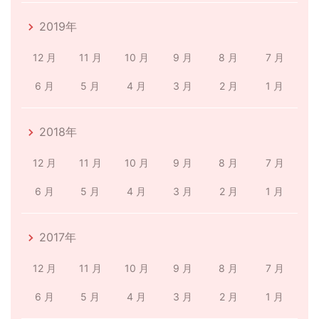
2019年
12 月
11 月
10 月
9 月
8 月
7 月
6 月
5 月
4 月
3 月
2 月
1 月
2018年
12 月
11 月
10 月
9 月
8 月
7 月
6 月
5 月
4 月
3 月
2 月
1 月
2017年
12 月
11 月
10 月
9 月
8 月
7 月
6 月
5 月
4 月
3 月
2 月
1 月