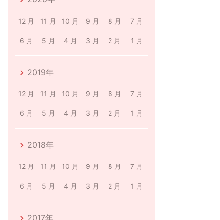
12 月
11 月
10 月
9 月
8 月
7 月
6 月
5 月
4 月
3 月
2 月
1 月
2019年
12 月
11 月
10 月
9 月
8 月
7 月
6 月
5 月
4 月
3 月
2 月
1 月
2018年
12 月
11 月
10 月
9 月
8 月
7 月
6 月
5 月
4 月
3 月
2 月
1 月
2017年