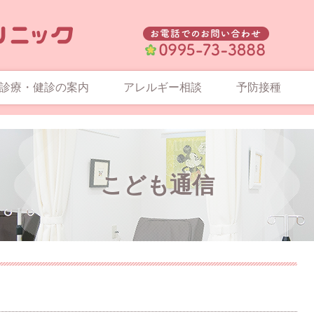
診療・健診の案内
アレルギー相談
予防接種
こども通信