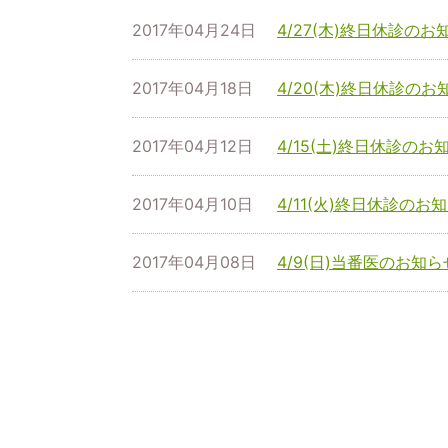
2017年04月24日
4/27(木)終日休診のお
2017年04月18日
4/20(木)終日休診のお
2017年04月12日
4/15(土)終日休診のお
2017年04月10日
4/11(火)終日休診のお
2017年04月08日
4/9(日)当番医のお知ら