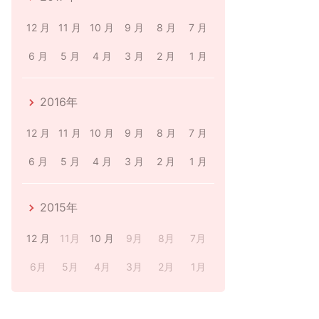
12 月
11 月
10 月
9 月
8 月
7 月
6 月
5 月
4 月
3 月
2 月
1 月
2016年
12 月
11 月
10 月
9 月
8 月
7 月
6 月
5 月
4 月
3 月
2 月
1 月
2015年
12 月
11月
10 月
9月
8月
7月
6月
5月
4月
3月
2月
1月