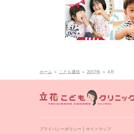
ホーム
こども通信
2017年
4月
プライバシーポリシー
サイトマップ