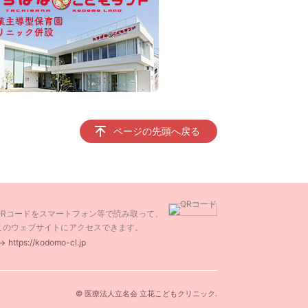
ページの先頭へ戻る
QRコードをスマートフォン等で読み取って、
このウェブサイトにアクセスできます。
https://kodomo-cl.jp
© 医療法人立名会 立花こどもクリニック.