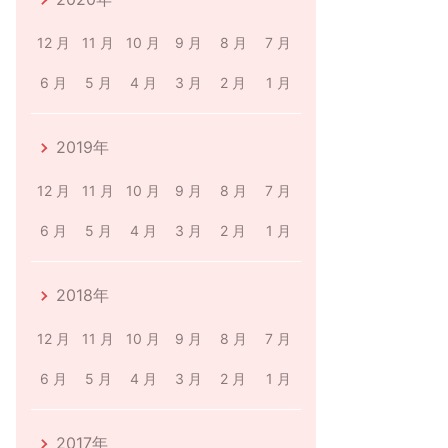
12 月
11 月
10 月
9 月
8 月
7 月
6 月
5 月
4 月
3 月
2 月
1 月
2019年
12 月
11 月
10 月
9 月
8 月
7 月
6 月
5 月
4 月
3 月
2 月
1 月
2018年
12 月
11 月
10 月
9 月
8 月
7 月
6 月
5 月
4 月
3 月
2 月
1 月
2017年