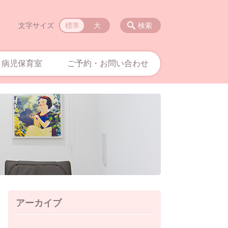
文字サイズ
標準
大
検索
病児保育室
ご予約・お問い合わせ
アーカイブ