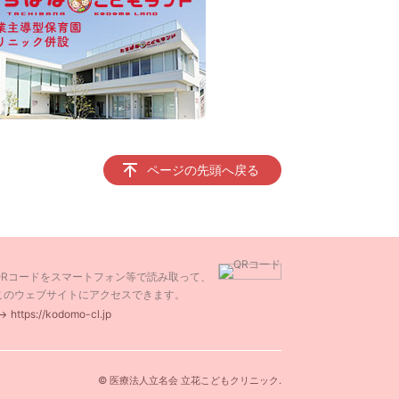
ページの先頭へ戻る
QRコードをスマートフォン等で読み取って、
このウェブサイトにアクセスできます。
https://kodomo-cl.jp
© 医療法人立名会 立花こどもクリニック.