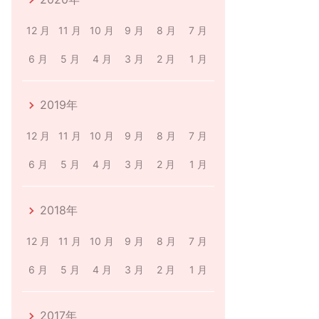
12 月
11 月
10 月
9 月
8 月
7 月
6 月
5 月
4 月
3 月
2 月
1 月
2019年
12 月
11 月
10 月
9 月
8 月
7 月
6 月
5 月
4 月
3 月
2 月
1 月
2018年
12 月
11 月
10 月
9 月
8 月
7 月
6 月
5 月
4 月
3 月
2 月
1 月
2017年