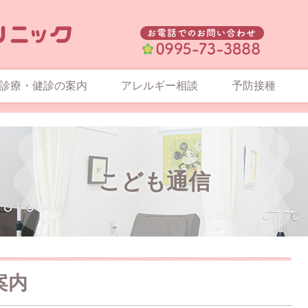
診療・健診の案内
アレルギー相談
予防接種
こども通信
案内