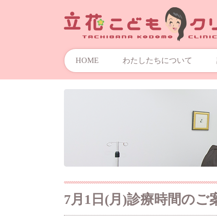
HOME
わたしたちについて
7月1日(月)診療時間のご