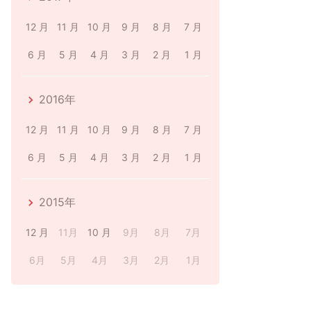
12 月
11 月
10 月
9 月
8 月
7 月
6 月
5 月
4 月
3 月
2 月
1 月
2016年
12 月
11 月
10 月
9 月
8 月
7 月
6 月
5 月
4 月
3 月
2 月
1 月
2015年
12 月
11月
10 月
9月
8月
7月
6月
5月
4月
3月
2月
1月