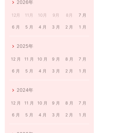
2026年
12月
11月
10月
9月
8月
7 月
6 月
5 月
4 月
3 月
2 月
1 月
2025年
12 月
11 月
10 月
9 月
8 月
7 月
6 月
5 月
4 月
3 月
2 月
1 月
2024年
12 月
11 月
10 月
9 月
8 月
7 月
6 月
5 月
4 月
3 月
2 月
1 月