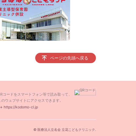
ページの先頭へ戻る
QRコードをスマートフォン等で読み取って、
このウェブサイトにアクセスできます。
https://kodomo-cl.jp
© 医療法人立名会 立花こどもクリニック.