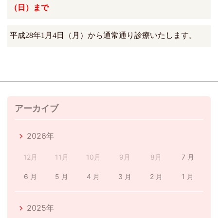
（日）まで
平成28年1月4日（月）から通常通り診療いたします。
アーカイブ
2026年
12月
11月
10月
9月
8月
7 月
6 月
5 月
4 月
3 月
2 月
1 月
2025年