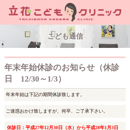
こども通信
年末年始休診のお知らせ（休診
日 12/30～1/3）
年末年始は下記の期間
休診
致します。
ご迷惑おかけ致しますが、何卒、ご了承下さい。
休診日：平成27年12月30日（水）から平成28年1月3日