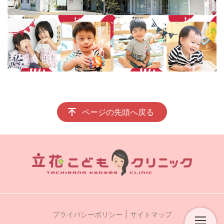
ページの先頭へ戻る
プライバシーポリシー
サイトマップ