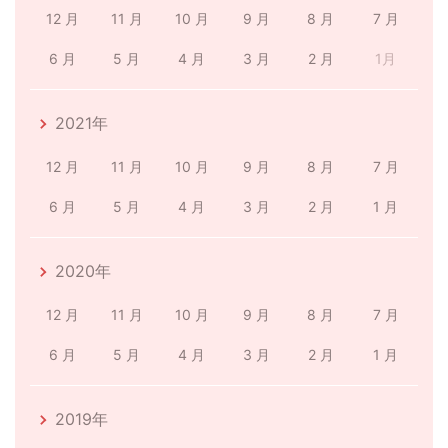
12 月
11 月
10 月
9 月
8 月
7 月
6 月
5 月
4 月
3 月
2 月
1月
2021年
12 月
11 月
10 月
9 月
8 月
7 月
6 月
5 月
4 月
3 月
2 月
1 月
2020年
12 月
11 月
10 月
9 月
8 月
7 月
6 月
5 月
4 月
3 月
2 月
1 月
2019年