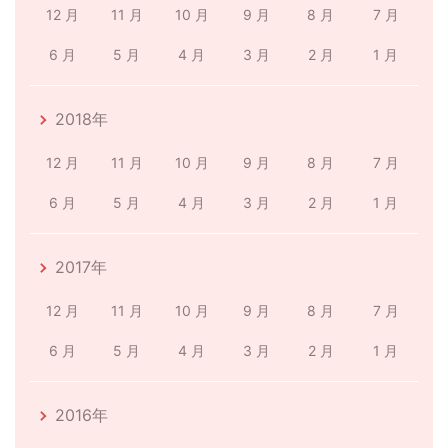
12 月
11 月
10 月
9 月
8 月
7 月
6 月
5 月
4 月
3 月
2 月
1 月
2018年
12 月
11 月
10 月
9 月
8 月
7 月
6 月
5 月
4 月
3 月
2 月
1 月
2017年
12 月
11 月
10 月
9 月
8 月
7 月
6 月
5 月
4 月
3 月
2 月
1 月
2016年