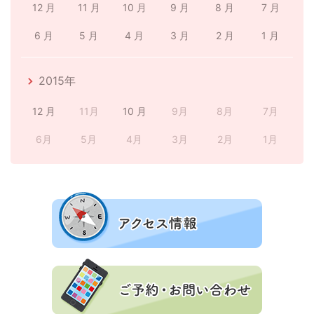
12 月
11 月
10 月
9 月
8 月
7 月
6 月
5 月
4 月
3 月
2 月
1 月
2015年
12 月
11月
10 月
9月
8月
7月
6月
5月
4月
3月
2月
1月