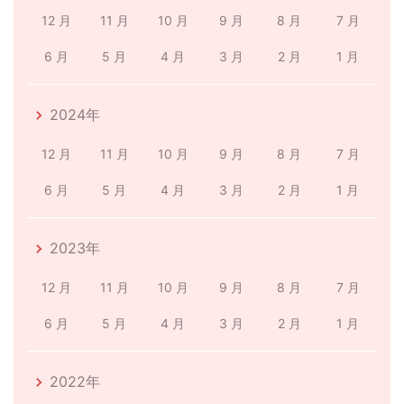
12 月
11 月
10 月
9 月
8 月
7 月
6 月
5 月
4 月
3 月
2 月
1 月
2024年
12 月
11 月
10 月
9 月
8 月
7 月
6 月
5 月
4 月
3 月
2 月
1 月
2023年
12 月
11 月
10 月
9 月
8 月
7 月
6 月
5 月
4 月
3 月
2 月
1 月
2022年